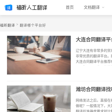
首页
文档翻译
>
福昕翻译
翻译哪个平台好
​大连合同翻译
辽宁大连有非常多的贸
非常优质的翻译平台。
大连合同翻译平台推荐
口、贸易、工业、旅游
家推荐福昕人工翻译，
译、陪同/口译、同传
们公司那么多年一直都
潍坊合同翻译找
工作基本不会出现什么
客户的一个秘密。1.注
关于大连合同翻译平台
网络发达之后，直接在
我们合作多年的伙伴了
做呢？一般情况下，大
翻译的准确度要求就比