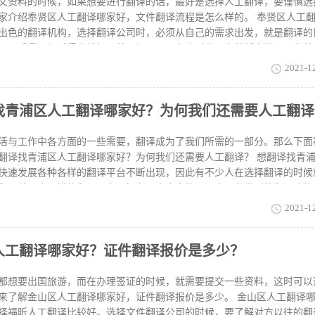
后，相信不少的朋友对于这几个问题了解清楚了吧。好的人工翻译对于工
文资料的时候，如果想要进行翻译的话，最好是选择人工翻译，要谨慎选
家介绍奉贤区人工翻译哪家好，文件翻译流程是怎么样的。 奉贤区人工
出色的翻译机构，选择翻译公司时，必须从自己的需求出发，就是翻译的
还是质量一般过得去就好，甚至还是只要有个对应语言的版本就可以交差
也决定了翻译的价格和时间周期。如果您真要高质量的翻译，需要高的价
2021-1
好货，这个道理大家都清楚。如果您对质量没要求，那就价格最低的选一
程是怎么样的收到文件按照翻译的需求进行评估并给出翻译报价及翻译时
找青浦区人工翻译哪家好？为何我们还需要人工翻译
员进行翻译，原则上证件翻译1个工作日即可完成翻译和盖章。翻译完成
信、QQ、邮箱等方式发送到您手中，纸质版的翻译件及相应的翻译认证
实际情况1-3天内即可收到。很多人想知道奉贤区人工翻译哪家好，其实
活与工作中各方面的一些需要，翻译成为了我们所需的一部分。那么下面
家想要进行人工翻译，就可
翻译找青浦区人工翻译哪家好？为何我们还需要人工翻译？ 想翻译找青
快速发展各种各样的翻译平台不断出现，因此有不少人在选择翻译的时候
翻译就是个不错的翻译平台，拥有强大丰富的词汇库，各类型的翻译功能
要人工翻译？人工翻译最厉害的地方在于见仁见智而非孰是孰非。而机器
2021-1
言密度低、语法混乱、逻辑不清，这听起来不叫翻译，叫做传话更贴切。
能会出现语法错误外，更重要的是翻译出来的字词会因文化差异导致词不
人工翻译哪家好？证件翻译报价是多少？
，这就是为什么会需要人工翻译的原因了。 以上内容里由福昕人工翻译
哪家好所相关的一些内容，相信各位也已明白了一些，如有需要翻译的朋
都想要出国旅游，而在办理签证的时候，就需要提交一些资料，这时可以
来了解金山区人工翻译哪家好，证件翻译报价是多少。 金山区人工翻译
择福昕人工翻译比较好。选择文件翻译公司的时候，要了解对方以往的翻