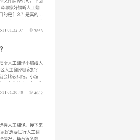
作的效率提升是有很大
择文件翻译公司。下面
翻译哪家好福昕人工翻
目的是什么？是真的需
。这决定了您对翻译质
格，和充裕的时间周
2-11 01:32:37
3868
家就好了，非常简单。
间，支付款项之后，会
？
后，我司会将电子版的
资质通过快递发送到您
福昕人工翻译就非常出
福昕人工翻译小编给大
浦区人工翻译哪家好？
就会比较纠结。小编认
与服务都基本具备。为
翻译永远都是将语言转
2-11 01:30:40
4082
机器翻译在翻译过程
达意，甚至会扭曲原来
小编和大家叙述了青浦
友，那么可以尝试去使
选择人工翻译。接下来
哪家好想要进行人工翻
译情况，毕竟很多商家