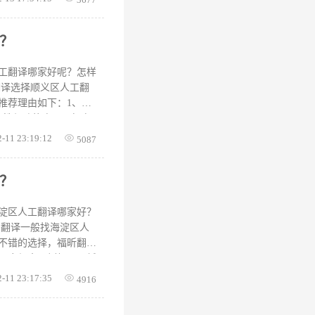
技术、神经元智能翻译引
客户端、以及微信小程
？
下，翻译一页PDF也
工翻译哪家好？福昕翻
能专业化、便利化，推
工翻译哪家好呢？怎样
翻译选择顺义区人工翻
推荐理由如下：1、经
业性与功能方面：拥有
量？1、译文质量优
2-11 23:19:12
5087
意思，读起来通顺。有
词汇理解错误，读起来
？
章的整体意义，出现这
你还在为翻译而烦恼，
淀区人工翻译哪家好？
 翻译一般找海淀区人
不错的选择，福昕翻译
一应俱全，例如，图纸
、成绩单等文件，需要
2-11 23:17:35
4916
译机构盖章之后才能证
科学的质量控制体系，