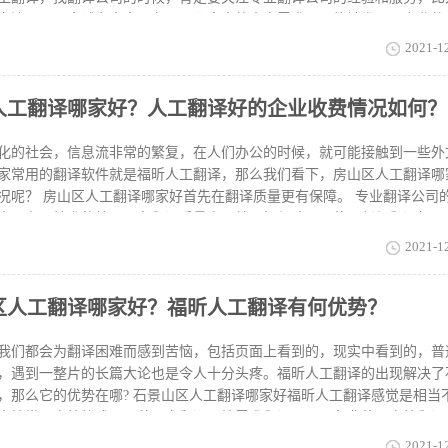
交流，是否真诚为客户服务，以及客户的真实需求是否能被发现。专业的
到让客户满意，选同类型的公司就服务对比，可以选出好的公司.。 论文
2021-1
样也是和其他文件相同，都是按照字数来计算的。不过本科论文一般学校都
用也并不会非常高。比如普通的英文翻译，每千字论文可能需要240元左
人工翻译哪家好？人工翻译好的企业收费情况如何？
内容翻译，整体费用也就是不到两千元。很多人想知道延庆区人工翻译哪
注意收费、口碑以及翻译水平等问题，可以考虑福昕人工翻译。
化的社会，信息流非常的繁复，在人们办公的时候，就可能接触到一些外
家常用的翻译软件就是福昕人工翻译，那么我们看下，房山区人工翻译哪
况呢？ 房山区人工翻译哪家好首先在翻译质量更有保障。 专业翻译公司
中具有更精准的效果，在翻译质量方面就更好保障，不使用任何翻译机器
直观的呈现，避免出现词汇或者是语句内容上的偏差，专业公司的人工翻
2021-1
业可靠的中国十大翻译公司，就会带来更好的翻译服务保障，满足大家对
企业收费情况收费标准。快速翻译：优质快速、立等可取的即时人工翻译
区人工翻译哪家好？福昕人工翻译有何优势？
25元/字 0.38元/单词。 译员实时待命，提交订单时提示预计完成时间；
汉字，翻译完成48小时内，可以申请译员、审校免费修改。总之房山区人工
的公司在翻译质量上一般就很出色，比如福昕人工翻译就是可以选择的。
我们都会为翻译困难而感到苦恼，包括页面上看到的，现实中看到的，普
0.25
，遇到一整片的长篇大论也是令人十分头疼。福昕人工翻译的出现解决了
，那么它的优势在哪? 石景山区人工翻译哪家好福昕人工翻译感觉是相当
支持常用文档格式，27种语言翻译；按需求翻译，可以免费使用文档翻译
没有）；下载保留原文排版译文和双语译文可以选择，遇上要求高和扫描
2021-1