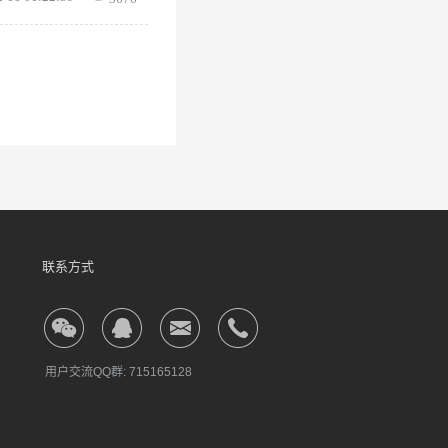
、word文档翻译）点击
步，点击【开始翻译】
钮可以选择在线查看译
确，之后也可以在页面
推荐大家使用福昕人工
联系方式
用户交流QQ群:
715165128