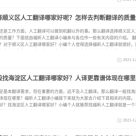
行排版。 福昕人工翻译的优势福昕翻译是一款采用了福昕PDF文档解析
译神器。福昕翻译提供了27种世界常用语言翻译，目前有在线网站、电脑
择顺义区人工翻译哪家好呢？怎样去判断翻译的质量
。不管手机还是电脑，你都可以随时进行文档翻译，在高度还原排版的情况
！福昕人工翻译的出现极大的便利了人们查阅翻译资料，再问石景山区人
就成了首选，它是一个绝对准确靠谱的人工翻译平台，功能完备齐全，功
还是工作方面，人工翻译可以做到机翻以外的事。那么翻译选择顺义区人
大众需求板块，其
的质量？下面就由福昕人工翻译小编来与各位作一些有关内容的介绍。 
？对于顺义区人工翻译哪家好？小编个人觉得选择福昕人工翻译就很好，
有十多年的翻译经验服务，与大型小型企业客户保持着长期合作。2、专
索引擎、多语种类型文档翻译服务、译文三重审核。 怎样去判断翻译的质
2021-1
达出原文意义，表现出作者的风格，通篇没有错误。合格：准确表达原文
性错误，一般错误有三到五处，整体上不影响阅读。不合格：有五处以上
般找海淀区人工翻译哪家好？人译更靠谱体现在哪里
，影响阅读。2、一般性错误标点、符号的错误虽然不大影响读者理解文
低译文水平。关于顺义区人工翻译哪家好内容就与各位介绍这么多，如果
昕人工翻译可以帮助你解决翻译的问题哦。
足基本翻译需求，但在重要的方面，远不及人工翻译。那么翻译一般找海
体现在哪里？福昕人工翻译小编接下来就为大家去介绍下其相关的内容。
好？找海淀区人工翻译哪家好？小编个人就推荐找福昕人工翻译就是一个
常人性化与专业的人工翻译服务以外，对于不同类型的文档文件翻译也是
学移民等。人译更靠谱体现在哪里？若是需要提交国外用的学位学历证书
2021-1
翻译公司进行合作，因为涉外机构不会承认个人翻译的文件，必须经过翻
力。专业人工翻译公司为了确保译文质量，会完善翻译过程管理，建立有