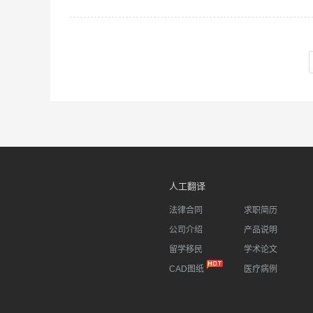
pdf整篇自
【免费上传
进入pdf
文和下载译
右上角【我
翻译，翻译
人工翻译
法律合同
求职简历
公司介绍
产品说明
留学移民
学术论文
CAD图纸
医疗病例