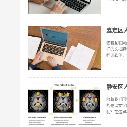
都是需要专
做好对方业
何，一定要
种的证件翻
嘉定区
户口本英语
语证件翻译，
此，针对不
随着互联网
省费用，但
样的文档翻
翻译软件，
吧。 福昕
语法应用，
惯，思维方
翻译出的译
静安区
提供PDF
程，支持多
译等专业翻
随着我们国
专业性的翻
的是以文字
呢？在这里
人工翻译，
击进去，然