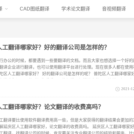
译
CAD图纸翻译
学术论文翻译
音视频翻译
人工翻译哪家好？好的翻译公司是怎样的？
行办公的时候，都要遇到一些要翻译的文档。而且大家也想选择一个好的
翻译企业进行翻译，也可以使用翻译平台进行处理。现在很多人都在使用
陀区人工翻译哪家好？ 好的翻译公司是怎样的呢？ 普陀区人工翻译哪家
在挑选翻译公司的时候先看看公司的规模，规模较大的公司比较正规，专
正规营业执照。看看翻译公司是否有正规的营业执照，不要被冒牌公司给
2021-1
再看看翻译公司是否有大型客户的案例，如果多的话，说明翻译质量还是
具备的。 好的闵行区翻译公司什么样子信息安全保障。一个严谨而正规
人工翻译哪家好？论文翻译的收费高吗？
考虑的问题。公司信息齐全。正规机构的公司信息应该是全面而详实的。
地址等等。价格透明，服务描述清晰。靠谱的翻译公司，会把还会将服务
程清晰，售后服务完善。靠谱的翻译公司具有严格的质量管理措施和完善
工翻译要比使用软件翻译费用高一些，但是大家获得的翻译结果会更加的
以看出普陀区人工翻译哪家好
解延庆区人工翻译哪家好，论文翻译的收费高吗。 延庆区人工翻译哪家
工翻译，找翻译公司的时候，肯定要关注专业翻译公司的经验和服务，比