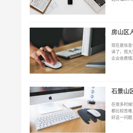
户很好沟通
服务能够做
译的费用同
以翻译的费
房山区
开题报告等
司时，需要
现在是信息
译了，而大
企业收费情
在翻译过程
内容得到更
势，选择专
工翻译好的
石景山
中，一般0.
为1.8个
质，有实力
在很多时候
候，一般就是
都比较苦难
好这一问题
图片翻译，
有水印下载