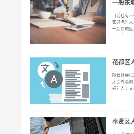
一般东
尽最大程度
面进行了相
一下这个平
目前也有不
家好呢？人
一般东城区
择。它不仅
种大大小小
译行业有如
的。懂行的
花都区
告、财务报
译哪家好？
经有一定的
随着社会以
太会外语的
好？人工文
较好的是福
用，以及上
维方式，风
的译文也具
奉贤区
翻译功能,
订单第三步