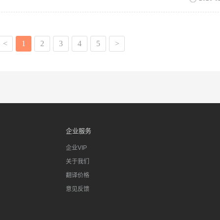
动翻译打开福昕在线文档翻译软件，然后上传pdf文档。(还支持ppt、excel
】按钮选择文档就可以上传，然后选择翻译需求翻译语言就可以进入下一
整篇自动翻译，速度很快几十页的文档一分钟内就可以完成。翻译后会有按
文，下图是翻译后在线预览的效果，阅览模式可以选择切换，翻译结果准
<
1
2
3
4
5
>
的翻译】中查看历史的翻译文档。 静安区人工翻译哪家好？在此，小编
速
企业服务
企业VIP
关于我们
翻译价格
意见反馈