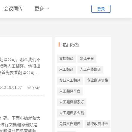
会议同传
更多
登录
热门标签
文档翻译
翻译平台
翻译公司。那么我们不
福昕人工翻译。他很出
人工翻译
人工在线翻译
好首先要看翻译公司规
业译员也多一些。翻译
专业人工翻译
专业翻译价格
忽悠了。翻译公司客户
2-13 18:01:07
3746
人工翻译平台
可信的。福昕人工翻译
的学术机构，保密性问
人工翻译哪家好
包括座机手机、QQ、
内容和时间说的很清
人工翻译多少钱
的售后服务保障。就上
准确。下面小编就和大
免费文档翻译
翻译收费标准
好进行文档翻译最好是
如翻译公司是否能和客