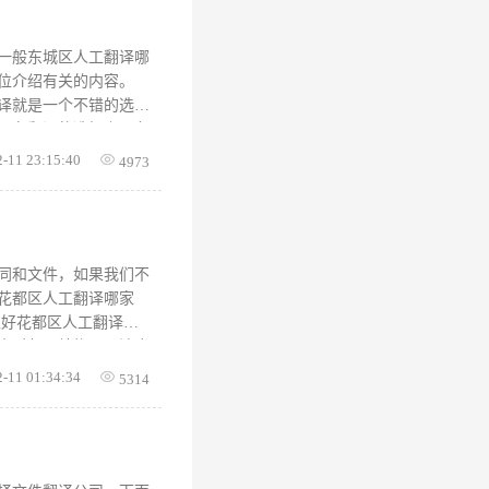
人工翻译小编对翻译方
要的朋友，可以去试用
一般东城区人工翻译哪
位介绍有关的内容。
译就是一个不错的选
。在翻译的选择上，各
户的翻译需求。人工翻
2-11 23:15:40
4973
可以自主思考的人类
、诉讼文书、审计报
。 对于东城区人工翻
各位朋友对这个疑惑已
同和文件，如果我们不
花都区人工翻译哪家
家好花都区人工翻译比
中对句子结构，语法应
使用者的语言习惯，思
2-11 01:34:34
5314
地道精确。精确翻译出
,在页面上方点击人工
:选择文件第二步:提交
什么？跟福昕人工翻译小