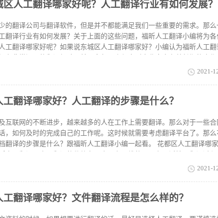
城区人工翻译哪家好呢？人工翻译行业有如何发展？
保质保量，这也是为什么需要专业翻译公司的原因所在。 以上内容福昕
关的介绍，关于海淀区人工翻译哪家好，想必诸位心中已有了定义。有需
台哦。
少的翻译公司与翻译软件，但是并不都能满足我们一些重要的需求。那么
工翻译行业有如何发展？关于上面的这些问题，福昕人工翻译小编将为各
人工翻译哪家好呢？如果说东城区人工翻译哪家好？小编认为福昕人工翻
拥有非常深厚的翻译经验，并且多年以来与大型企业客户有着长期的合作
的文件文档都比较全面且完善，能够在很大程度上来满足到我们每一位用
2021-1
何发展？机器永远只是机器，机器只是人类的工具。工具是无法完全取代
文档翻译服务需求者是不会用机器来翻译一个重要文件的，例如法律合同
人工翻译哪家好？人工翻译的步骤是什么？
告等。译文使用者或接受者只会认可正规翻译机构和专业译员提供的译文
在上文的内容里福昕人工翻译小编进行了详细的内容介绍与分析，我相信
了解了。
及互联网的不断进步，越来越多的人在工作上需要翻译。那么对于一些合
话，如何及时的完成自己的工作呢。这时候就需要考虑翻译平台了。那么
档翻译的步骤是什么？跟福昕人工翻译小编一起看。 花都区人工翻译哪
昕人工翻译，人工翻译的优势在于人是有思维的，具有灵活性，翻译过程
下文的逻辑思想等等都可以自由的分析思考。还有人工翻译可以根据译语
2021-1
俗习惯等，把译文翻译的更符合语使用者的阅读思维习惯，使译文更加的
有很强的可读性。人工翻译的步骤是什么首先我们需要进入福昕翻译官网
人工翻译哪家好？文件翻译流程是怎么样的？
上传翻译文件｡接下来,小编特地为各位准备了简单版的步骤,具体如下第一步
:支付/翻译第四步:通知下载 花都区人工翻译哪家好？人工翻译的步骤是