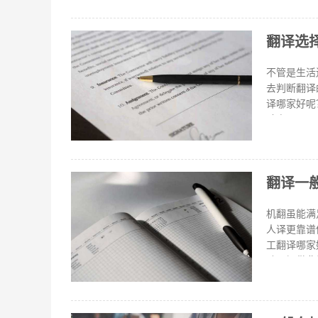
人工议员进
擎的即时翻
翻译选
序可供使用
只需1秒钟
译当之无愧
不管是生活
出很多契合
去判断翻译
译哪家好呢
验方面：具
智能化的搜
秀：恰当表
一两处理解
翻译一
感觉不通顺
类错误会降
那么选择福
机翻虽能满
人译更靠谱
工翻译哪家
除了提供非
的翻译、留
寻求专业的
明译件的效