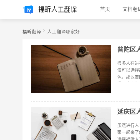
首页
文档翻
>
福昕翻译
人工翻译哪家好
普陀区
很多人在进
仅可以选择
色，那么普
模。建议你
公司是否有
案例。可以
以上这些都
延庆区
题是最优先
微信、经营
楚。服务流
虽然进行人
面的分析可
家一起来了
选择福昕人