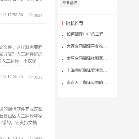
专业翻译
公司专注于翻译领域，
翻译的收费高吗论文翻
2-13 17:58:56
3634
要求5000字左右，所
随机推荐
右，这样一篇论文加上
家好，大家选择翻译公
如何翻译CAD的工程图纸
​大连合同翻译平台推荐哪家好？翻译平台需要注意什么？
文文件，这样就需要翻
家好呢？人工翻译好的
太原合同翻译找哪家？翻译步骤是什么？
的人工翻译，不仅保证
和软件，就会让翻译的
上海图纸翻译要注意哪些问题？
译，具有更好的实力优
2-13 17:56:25
3522
翻译工作的需求。 人
南京人工翻译公司的翻译技术好吗？从哪些方面可以看出来
服务。中译英、英译
每英文单词翻译成中文约
翻译哪家好？就是看资
而人工翻译在收费的时
通的翻译软件完成这些
石景山区人工翻译哪家
不错的。它支持文档和
，在线对比阅读（阅读
件翻译选择专业翻译有
2-13 17:54:15
3677