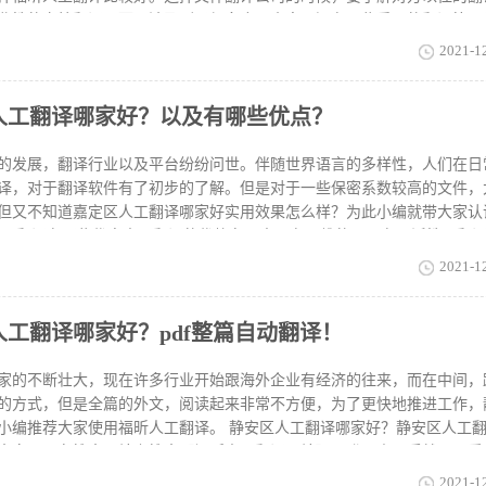
业性的文档翻译，而且涉及到了很多合同内容，还有一些重要的翻译等，
务能力方面的衡量，比如福昕人工翻译，业务能力就很强。如果我们想要
2021-1
看一下基础翻译片段是否足够流畅、精准。 证件翻译报价是多少就证件
译其价格也不等。比如：英语证件翻译价格比较便宜，每页需要的翻译费用在
人工翻译哪家好？以及有哪些优点？
翻译需要50元，病例英语翻译则需要260元;而日语证件翻译、德语证件
报价在100元-300元之间。证件翻译报价最高的是小语种翻译，一般在200
同语种，不同领域的证件翻译价格，具体数据可以咨询福昕人工翻译。虽
的发展，翻译行业以及平台纷纷问世。伴随世界语言的多样性，人们在日
是
译，对于翻译软件有了初步的了解。但是对于一些保密系数较高的文件，
但又不知道嘉定区人工翻译哪家好实用效果怎么样？为此小编就带大家认
人工翻译有哪些优点人工翻译的优势在于人是有思维的，具有灵活性，翻
以及上下文的逻辑思想等等都可以自由的分析思考。还有人工翻译可以根
2021-1
式，风俗习惯等，把译文翻译的更符合语使用者的阅读思维习惯，使译文
文也具有很强的可读性。嘉定区人工翻译哪家好福昕人工翻译是一流的专
人工翻译哪家好？pdf整篇自动翻译！
文档翻译、图片识别翻译、在线翻译、自动翻译以及人工翻译等服务，在线
语种，涵盖CAD图纸翻译、学历认证翻译、简历翻译、论文翻译、合同
译领域。 上面所介绍的就是嘉定区人工翻译哪家好？以及有哪些优点了
家的不断壮大，现在许多行业开始跟海外企业有经济的往来，而在中间，
译软件，在安全性，保密性，正
的方式，但是全篇的外文，阅读起来非常不方便，为了更快地推进工作，
小编推荐大家使用福昕人工翻译。 静安区人工翻译哪家好？静安区人工
大家只要在搜索网站上搜索【福昕人工翻译网站】，登入官网后就可以看
后点击文档翻译，上传需要翻译的文件，等待几分钟就可以得到翻译后的
2021-1