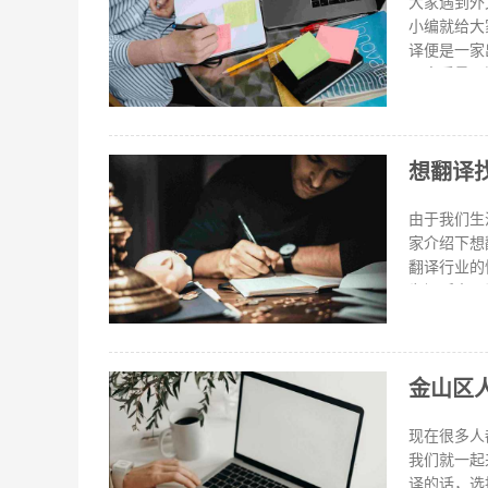
编了解到最
大家遇到外
帮助的。
小编就给大
译便是一家
要高质量，
量的要求，
期，便宜无
文件翻译流
想翻译
安排翻译人
译文通过微
手中，根据
由于我们生
色。如果大
家介绍下想
翻译行业的
为福昕人工
何我们还需
述而已，语
中，除了可
金山区
的中心意思
区人工翻译
用一下哦。
现在很多人
我们就一起
译的话，选