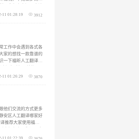
所以我们肯定还是应该
确定对方的翻译能力如
2-11 01:28:19
3912
翻译报价而言，不同语
50元-250元之间，
翻译、韩语证件翻译、法
元-450元之间。因
然使用软件翻译可以节
常工作中会遇到各式各
大家的想找一款靠谱的
识一下福昕人工翻译
译过程中对句子结构，
据译语使用者的语言习
2-11 01:26:29
3870
更加的地道精确。精确
业在线翻译服务平台，
下单，一体化翻译流
翻译、留学翻译、移民翻
？福昕人工翻译是一款
跟他们交流的方式更多
静安区人工翻译哪家好
翻译推荐大家使用福昕
到头部有人工翻译，点
结果了，非常方便。
2-11 01:22:39
3676