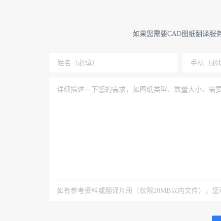
如果您需要CAD图纸翻译服
如有参考资料或翻译片段（仅限20MB以内文件），您