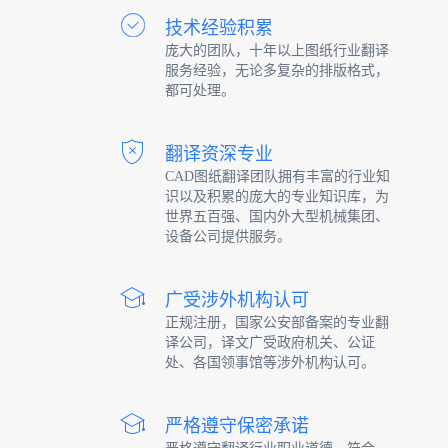
技术经验积累
庞大的团队，十年以上图纸行业翻译
服务经验，无论多复杂的排版格式，
都可处理。
翻译资深专业
CAD图纸翻译团队拥有丰富的行业知
识以及积累的庞大的专业知识库，为
世界五百强、国内外大型机械集团、
设备公司提供服务。
广受涉外机构认可
正规注册，国家公安部备案的专业翻
译公司，译文广受政府机关、公证
处、各国领事馆等涉外机构认可。
严格遵守保密承诺