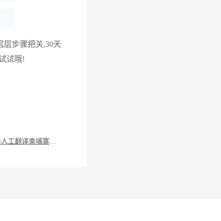
层步骤把关,30天
试试哦!
如何选择人工翻译柬埔寨语的软件?