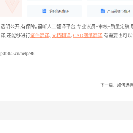
透明公开,有保障｡福昕人工翻译平台,专业议员+审校+质量定稿,层
译,还能够进行
证件翻译
､
文档翻译
､
CAD图纸翻译
,有需要也可以
365.cn/help/98
下一篇：