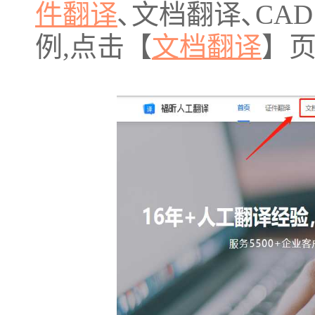
件翻译
､文档翻译､CA
例,点击【
文档翻译
】页