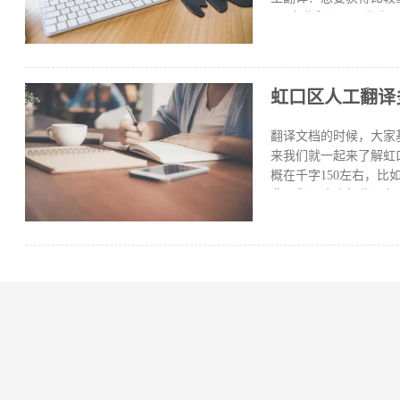
1、专业翻译公司作为
平台。2、正规翻译公
资质的翻译公司盖章证
较符合自己实际项目需
虹口区人工翻译
译，可以通过互联网搜
经严格筛选，培训考核
具备专业领域素养；3
翻译文档的时候，大家
上就是关于如何找比
来我们就一起来了解虹
概在千字150左右，
费，翻译这个行业没有
言，有些没有提过的语
的详细收费标准。 为
知道如何调整语序，也
但人工翻译就不一样了
些。另外，大家需要翻
进行人工翻译时，可以
绍。