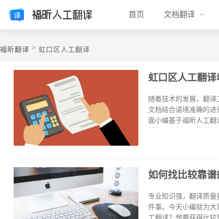
首页
文档翻译
>
福昕翻译
虹口区人工翻译
虹口区人工翻译
随着技术的发展，翻译
文档结合语境准确的进
面小编基于福昕人工翻
版级，各级别价格差异会
翻译价格大约是380
量等级等因素有关。人
译是一个专业的翻译平
如何找比较靠谱
位，安全保密工作到位
词、同一句话都可以翻
区人工翻译收费标准的
专业知识强，翻译质量
件事。今天小编就为大
工翻译？想要获得比较