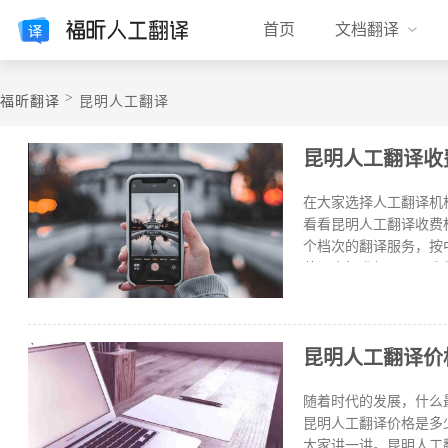
首页
文档翻译
>
福昕翻译
昆明人工翻译
昆明人工翻译收
在大家选择人工翻译机
看看昆明人工翻译收费
个档次的翻译服务，按中译
英译中标准级158元/千
量上差异不大时，企业
语种的不同会影响文献
的就有60多种语言翻
​昆明人工翻译
情况之下，会结合翻译
译，肯定要比翻译我们经
收费会有一些差异，比
随着时代的发展，什么
昆明人工翻译价格是多
大家讲一讲。昆明人工