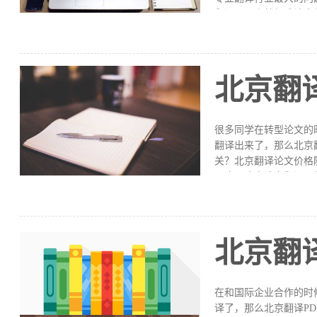
翻译，那么就很难让人
现偏差。如此一来就会
2、逻辑性差在医学翻
服务的品质。尤其是对
能随意的翻译。同时还
北京翻
翻译信息的精准。北京
图纸翻译等。很多类型
的服务。大家在北京翻
很多同学在转型论文的
翻译出来了，那么北京
关？北京翻译论文价格
同也是决定论文翻译价
的用途：译稿的等级是
些，而仅做参考查询浏
专业词汇的难易程度不
件的价格肯定也更高。
北京翻
果，同时考虑客户的利
牺牲翻译质量为代价通
台，能够证件翻译 ､C
在和国际企业合作的时
译了，那么北京翻译P