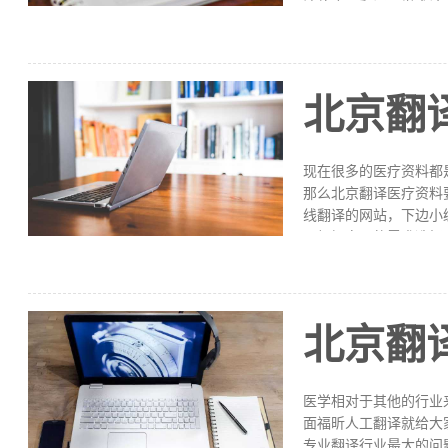
法律合同翻译、学术论
译合同北京翻译合同如
过程中要选用正式的书
效力的标志之一，所以
款，要进行反复斟酌，
北京翻
语的多少和准确程度，
这些专业术语具有特定
应的专业术语，准确适
现在很多的医疗资料都
那么北京翻译医疗资料
线翻译的网站，下边小
以根据自己的需求选择
纸等，您可以向他们进
医疗方面的稿件，翻译
从初稿的完成到最终的
需要谨慎一些，在后期
北京翻
个保密协议来保证稿件
实也不是真正的结束，
差，这个时候就需要做
医学相对于其他的行业
面福昕人工翻译就给大
专业翻译行业最大的问