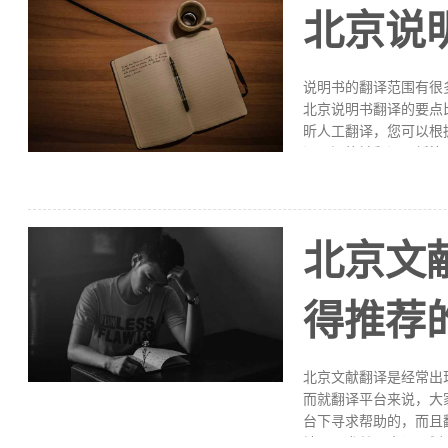
布；不易出现冗长的文
​北京
类型翻译公司服务情况
准。除此之外，还要确
CAD图纸内容包括哪
说明书的翻译范围有很
北京说明书翻译的要点
昕人工翻译，您可以根
译，还能够翻译图纸等
说明书是一种为产品服
产品的成分、性能、特
产品。福昕人工翻译可
了、层次分明，给人以
​北京
明书译文应具备如下几
功能：读者从译文的文
得推荐
费行动。其中祈使功能
北京文献翻译是经常出
而就翻译平台来说，大
台下寻求帮助的，而且
神器，尤其是查词、划