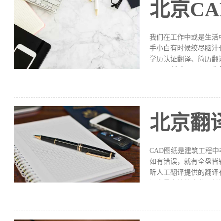
北京C
档的翻译信息。1、在
个句子上，以与原文进
我们在工作中或是生活
手小白有时候绞尽脑汁
学历认证翻译、简历翻
CDA图纸难题。如果
翻译！ 北京CDA图纸
提取2.翻译：包括初译
理，将译文重新导入C
CAD图纸翻译，他们
北京翻
供不了，并且图纸翻译
较一般的文件翻译难度
谱的翻译公司，
CAD图纸是建筑工程
如有错误，就有全盘皆
昕人工翻译提供的翻译
译大量文档的企业可长
施工图具有表达准确、
行技术管理的重要技术
括图纸翻译名称、设计