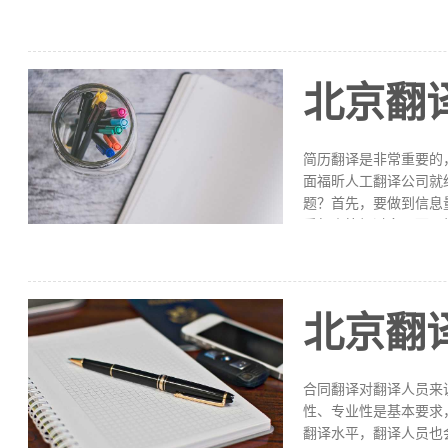
种专业的英文单词，从
说就是杀杀杀。除此之
非常高。大家可以下载
基本情况，福昕人工翻
北京翻
等，我们的翻译文献涉
要保持一定的技术原则
不能出现任何差错，否
简历翻译是非常重要的
面福昕人工翻译公司就
题？首先，要做到信息
看起来篇幅过多，而又
显得太过生疏，含糊不
果大家的简历翻译的都
中，要让翻译的语句推
和原文在行文习惯、文
北京翻
可采用转换法、强化法
简历要注意哪些问题？
要有所创新，这样才能
合同翻译对翻译人员来
性、专业性是基本要求
翻译水平，翻译人员也