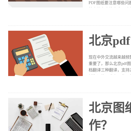
PDF图纸要注意哪些
核人的名字等信息，这
搞懂这些内容的意思，
做北京翻译PDF图纸
术语和缩略语有一定的
是一些技术参数，必须
北京p
整体排版和増加使用者
译，证件翻译，还有C
提供全网最低价，最高
现在中外交流越来越频
重要了，那么北京pdf
档翻译三种翻译，支持2
纸翻译的要求有哪些？
的罗盘，稍有差池就有
则就会造成安全事故甚
地去翻译，务必做到翻
所以在翻译过程中，不
北京图
看起来非常自然流畅，
提，尽量使用通俗易堵的
作？
满足这些翻译的要