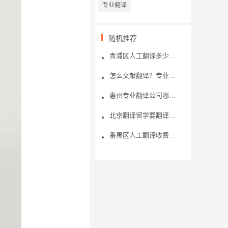
专业翻译
随机推荐
青浦区人工翻译多少钱？翻译公司的报价为什么不同？
​怎么文献翻译？专业的人工翻译平台介绍
惠州专业翻译公司哪家好？分享口碑最好的翻译公司！
​北京翻译留学要翻译的资料有哪些？这些内容全在里面
番禺区人工翻译收费标准是什么？怎样选择人工翻译？