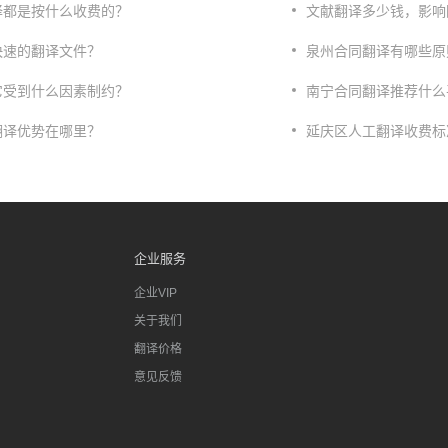
译都是按什么收费的？
​文献翻译多少钱，影
快速的翻译文件？
泉州合同翻译有哪些原
它受到什么因素制约？
​南宁合同翻译推荐什
翻译优势在哪里？
延庆区人工翻译收费标
企业服务
企业VIP
关于我们
翻译价格
意见反馈