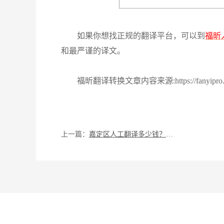
如果你想找正规的翻译平台，可以到
福昕
和最严谨的译文。
福昕翻译转换文章内容来源:https://fanyipro.pdf
上一篇：
嘉定区人工翻译多少钱？福昕人工翻译平台怎么用？