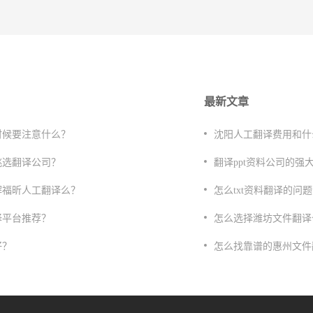
最新文章
时候要注意什么？
沈阳人工翻译费用和什
挑选翻译公司？
​翻译ppt资料公司的强
解福昕人工翻译么？
怎么txt资料翻译的问
译平台推荐？
怎么选择潍坊文件翻译
好？
怎么找靠谱的惠州文件