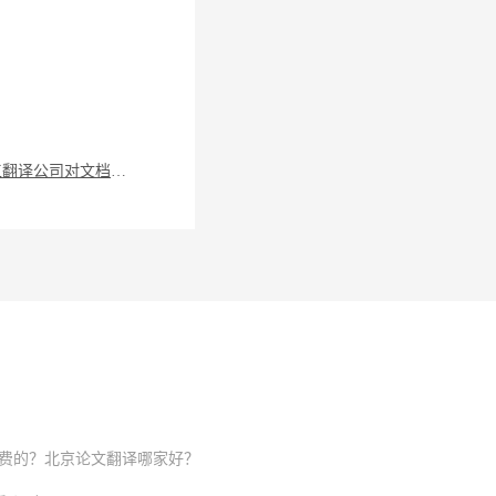
广州人工翻译公司对文档如何翻译？这些小知识要掌握
收费的？北京论文翻译哪家好？