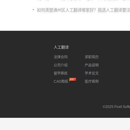
如何清楚通州区人工翻译哪家好？挑选人工翻译要
人工翻译
法律合同
求职简历
公司介绍
产品说明
留学移民
学术论文
CAD图纸
医疗病例
©2025 Foxit Softw